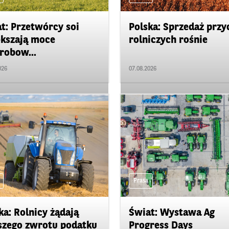
t: Przetwórcy soi
Polska: Sprzedaż przy
kszają moce
rolniczych rośnie
robow...
026
07.08.2026
Prasa
ka: Rolnicy żądają
Świat: Wystawa Ag
zego zwrotu podatku
Progress Days