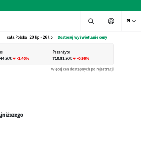
PL
cała Polska
20 lip
-
26 lip
Dostosuj wyświetlanie ceny
es
Pszenżyto
44 zł/t
-2.40%
710.91 zł/t
-0.96%
Więcej cen dostępnych po rejestracji
jniższego