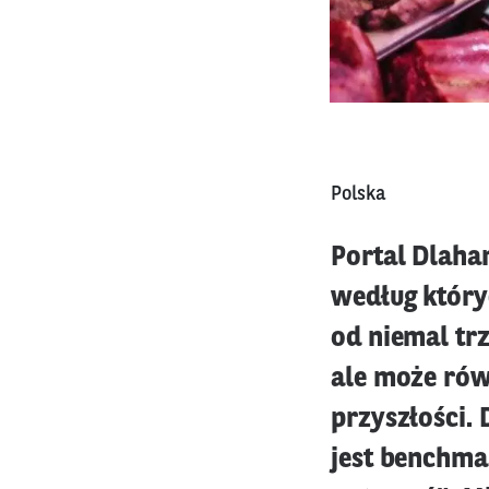
Polska
Portal Dlahan
według który
od niemal tr
ale może rów
przyszłości. 
jest benchma