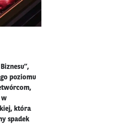
 Biznesu”,
ego poziomu
zetwórcom,
a w
kiej, która
źny spadek