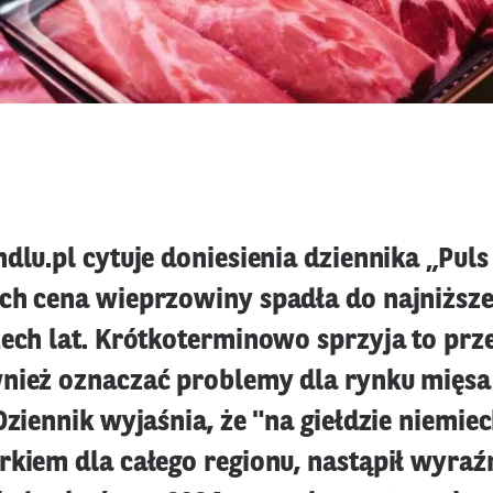
dlu.pl cytuje doniesienia dziennika „Puls
ch cena wieprzowiny spadła do najniższ
zech lat. Krótkoterminowo sprzyja to pr
nież oznaczać problemy dla rynku mięs
Dziennik wyjaśnia, że "na giełdzie niemiec
rkiem dla całego regionu, nastąpił wyra