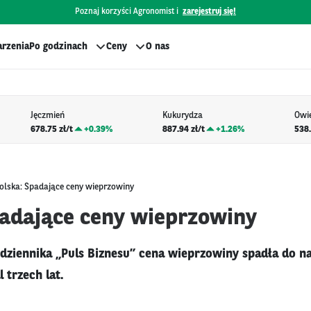
Poznaj korzyści Agronomist i
zarejestruj się!
rzenia
Po godzinach
Ceny
O nas
Jęczmień
Kukurydza
Owi
678.75 zł/t
+
0.39%
887.94 zł/t
+
1.26%
538.
olska: Spadające ceny wieprzowiny
padające ceny wieprzowiny
dziennika „Puls Biznesu” cena wieprzowiny spadła do na
 trzech lat.