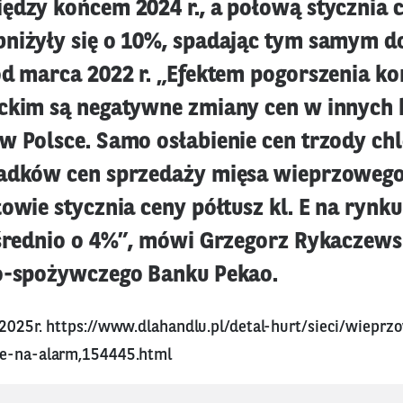
ędzy końcem 2024 r., a połową stycznia 
niżyły się o 10%, spadając tym samym 
od marca 2022 r. „Efektem pogorszenia ko
ckim są negatywne zmiany cen w innych 
w Polsce. Samo osłabienie cen trzody ch
padków cen sprzedaży mięsa wieprzoweg
owie stycznia ceny półtusz kl. E na rynk
 średnio o 4%”, mówi Grzegorz Rykaczewsk
o-spożywczego Banku Pekao.
 2025r.
https://www.dlahandlu.pl/detal-hurt/sieci/wieprzo
je-na-alarm,154445.html