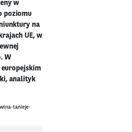
ceny w
do poziomu
niunktury na
krajach UE, w
lewnej
o. W
u europejskim
i, analityk
wina-tanieje-