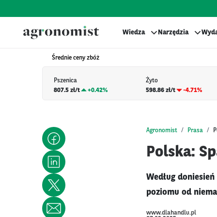
Wiedza
Narzędzia
Wyda
Średnie ceny zbóż
Pszenica
Żyto
807.5 zł/t
+
0.42%
598.86 zł/t
-4.71%
Agronomist
Prasa
P
Polska: S
Według doniesień 
poziomu od niemal
www.dlahandlu.pl