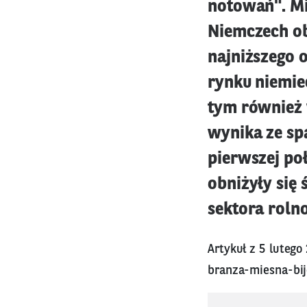
notowań". Mi
Niemczech ob
najniższego 
rynku niemie
tym również 
wynika ze s
pierwszej poł
obniżyły się
sektora roln
Artykuł z 5 lutego
branza-miesna-bi