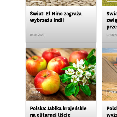
Świat: El Niño zagraża
Świa
wybrzeżu Indii
zwię
prze
07.08.2026
07.08.2
Prasa
Prasa
Polska: Jabłka krajeńskie
Pols
na elitarnej liście
wyżs