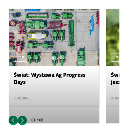
Prasa
Prasa
Świat: Wystawa Ag Progress
Świat
Days
jeszcz
05.08.2026
05.08.2026
01 / 08