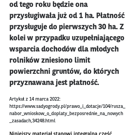
od tego roku będzie ona
przysługiwała już od 1 ha. Płatność
przysługuje do pierwszych 30 ha. Z
kolei w przypadku uzupełniającego
wsparcia dochodów dla młodych
rolników zniesiono limit
powierzchni gruntów, do których
przyznawana jest płatność.
Artykuł z 14 marca 2022:
https://www.sadyogrody.pl/prawo_i_dotacje/104/rusza_
nabor_wnioskow_o_doplaty_bezposrednie_na_nowych
_zasadach,34248.html
Niniejszy materiał stanowi integralną cześć