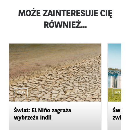
MOŻE ZAINTERESUJE CIĘ
RÓWNIEŻ...
Prasa
Prasa
Świat: El Niño zagraża
Świat:
wybrzeżu Indii
zwięks