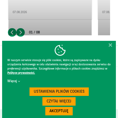
07.08.2026
07.08.2026
01 / 08
W naszym serwisie stosuje się pliki cookies, które są zapisywane na dysku
urządzenia końcowego w celu ułatwienia nawigacji oraz dostosowania serwisu do
preferencji użytkownika. Szczegółowe informacje o plikach cookies znajdziesz w
Polityce prywatności.
KONTAKT
Więcej
REGULAMIN STRONY
POLITYKA PRYWATNOŚCI
USTAWIENIA PLIKÓW COOKIES
RODO
BEZPIECZEŃSTWO
CZYTAJ WIĘCEJ
AKCEPTUJĘ
Created by
300.codes