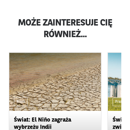
MOŻE ZAINTERESUJE CIĘ
RÓWNIEŻ...
Prasa
Prasa
Świat: El Niño zagraża
Świat:
wybrzeżu Indii
zwięks