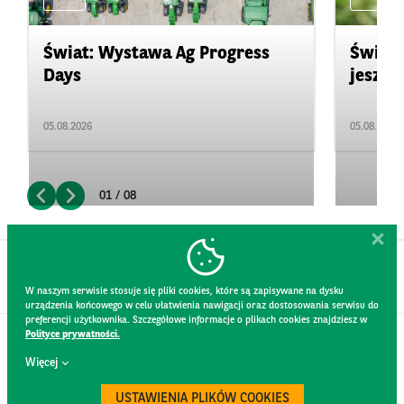
Świat: Wystawa Ag Progress
Świat
Days
jeszcz
05.08.2026
05.08.2026
01 / 08
W naszym serwisie stosuje się pliki cookies, które są zapisywane na dysku
urządzenia końcowego w celu ułatwienia nawigacji oraz dostosowania serwisu do
preferencji użytkownika. Szczegółowe informacje o plikach cookies znajdziesz w
Polityce prywatności.
KONTAKT
Więcej
REGULAMIN STRONY
POLITYKA PRYWATNOŚCI
USTAWIENIA PLIKÓW COOKIES