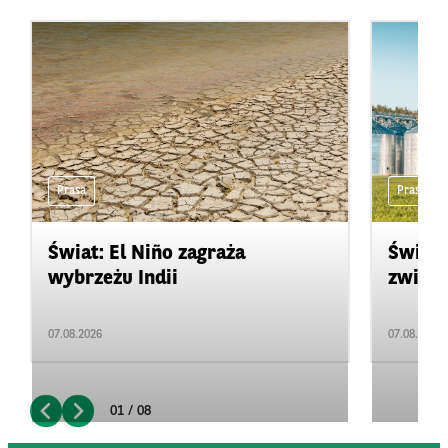
Prasa
Prasa
Świat: El Niño zagraża
Świat:
wybrzeżu Indii
zwięks
07.08.2026
07.08.2026
01 / 08