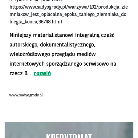
Artykuł z 8 sierpnia 2023:
https://www.sadyogrody.pl/warzywa/102/produkcja_zie
mniakow_jest_oplacalna_epoka_taniego_ziemniaka_do
biegla_konca,36748.html
Niniejszy materiał stanowi integralną cześć
autorskiego, dokumentalistycznego,
wieloźródłowego przeglądu mediów
internetowych sporządzanego serwisowo na
rzecz B...
rozwiń
www.sadyogrody.pl