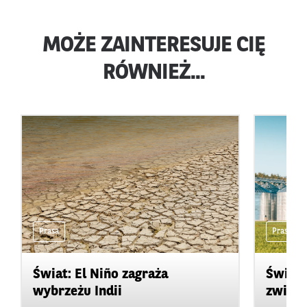
MOŻE ZAINTERESUJE CIĘ
RÓWNIEŻ...
Prasa
Prasa
Świat: El Niño zagraża
Świat:
wybrzeżu Indii
zwięks