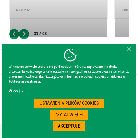
07.08.2026
07.08.2026
01 / 08
W naszym serwisie stosuje się pliki cookies, które są zapisywane na dysku
urządzenia końcowego w celu ułatwienia nawigacji oraz dostosowania serwisu do
preferencji użytkownika. Szczegółowe informacje o plikach cookies znajdziesz w
Polityce prywatności.
KONTAKT
Więcej
REGULAMIN STRONY
POLITYKA PRYWATNOŚCI
USTAWIENIA PLIKÓW COOKIES
RODO
BEZPIECZEŃSTWO
CZYTAJ WIĘCEJ
AKCEPTUJĘ
Created by
300.codes