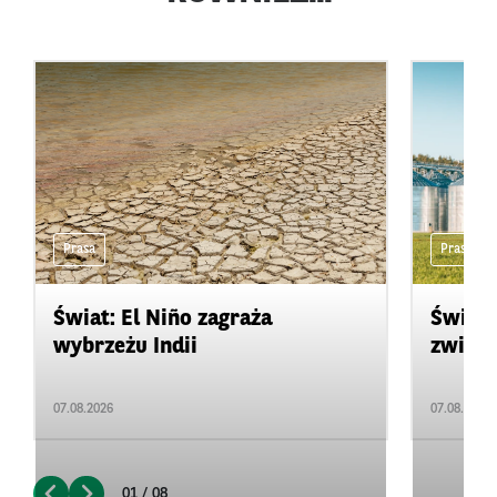
Prasa
Prasa
Świat: El Niño zagraża
Świat:
wybrzeżu Indii
zwięks
07.08.2026
07.08.2026
01 / 08