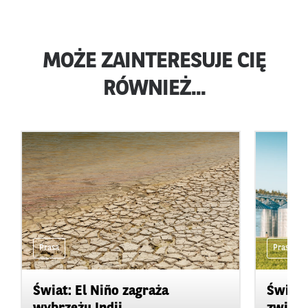
MOŻE ZAINTERESUJE CIĘ
RÓWNIEŻ...
Prasa
Prasa
Świat: El Niño zagraża
Świat: