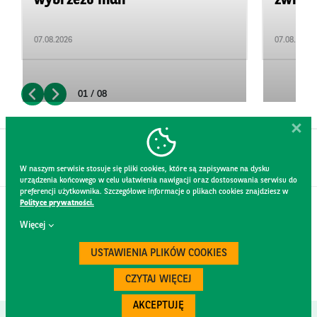
wybrzeżu Indii
zwięks
07.08.2026
07.08.2026
01 / 08
W naszym serwisie stosuje się pliki cookies, które są zapisywane na dysku
urządzenia końcowego w celu ułatwienia nawigacji oraz dostosowania serwisu do
preferencji użytkownika. Szczegółowe informacje o plikach cookies znajdziesz w
Polityce prywatności.
KONTAKT
Więcej
REGULAMIN STRONY
POLITYKA PRYWATNOŚCI
USTAWIENIA PLIKÓW COOKIES
RODO
BEZPIECZEŃSTWO
CZYTAJ WIĘCEJ
AKCEPTUJĘ