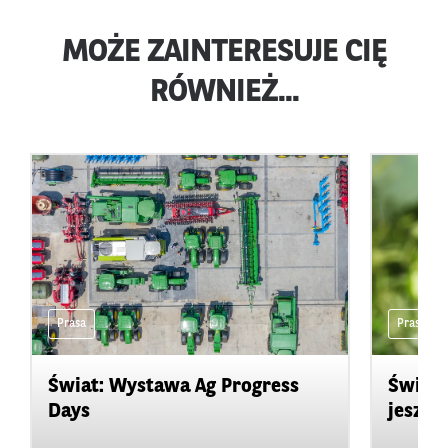
MOŻE ZAINTERESUJE CIĘ
RÓWNIEŻ...
Prasa
Prasa
Świat: Wystawa Ag Progress
Świat
Days
jeszcz