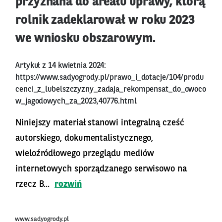
przyznana do areału uprawy, którą
rolnik zadeklarował w roku 2023
we wniosku obszarowym.
Artykuł z 14 kwietnia 2024:
https://www.sadyogrody.pl/prawo_i_dotacje/104/produ
cenci_z_lubelszczyzny_zadaja_rekompensat_do_owoco
w_jagodowych_za_2023,40776.html
Niniejszy materiał stanowi integralną cześć
autorskiego, dokumentalistycznego,
wieloźródłowego przeglądu mediów
internetowych sporządzanego serwisowo na
rzecz B...
rozwiń
www.sadyogrody.pl