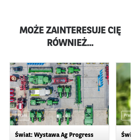
MOŻE ZAINTERESUJE CIĘ
RÓWNIEŻ...
Prasa
Prasa
Świat: Wystawa Ag Progress
Świat