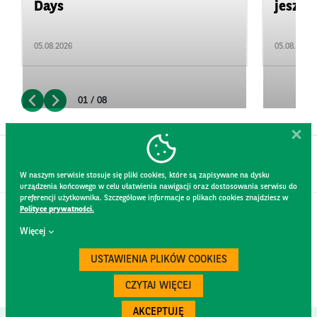
Days
jeszcz
05.08.2026
05.08.2026
01 / 08
W naszym serwisie stosuje się pliki cookies, które są zapisywane na dysku
urządzenia końcowego w celu ułatwienia nawigacji oraz dostosowania serwisu do
preferencji użytkownika. Szczegółowe informacje o plikach cookies znajdziesz w
Polityce prywatności.
KONTAKT
Więcej
REGULAMIN STRONY
POLITYKA PRYWATNOŚCI
USTAWIENIA PLIKÓW COOKIES
RODO
BEZPIECZEŃSTWO
CZYTAJ WIĘCEJ
AKCEPTUJĘ