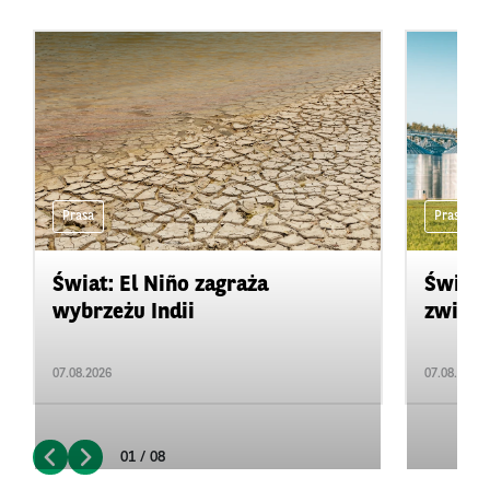
Prasa
Prasa
Świat: El Niño zagraża
Świat:
wybrzeżu Indii
zwięks
07.08.2026
07.08.2026
01 / 08