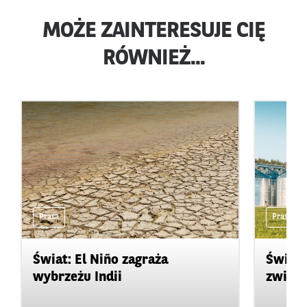
MOŻE ZAINTERESUJE CIĘ
RÓWNIEŻ...
Prasa
Prasa
Świat: El Niño zagraża
Świat:
wybrzeżu Indii
zwięks