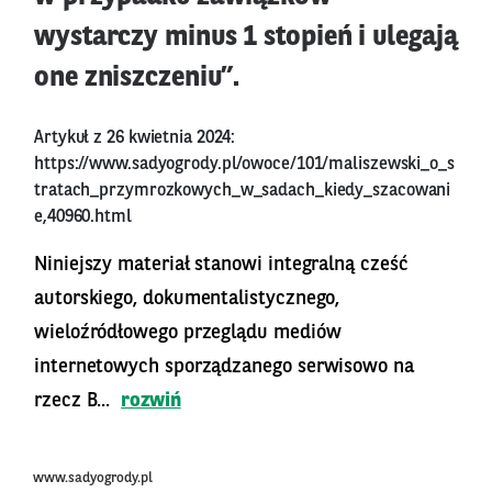
wystarczy minus 1 stopień i ulegają
one zniszczeniu”.
Artykuł z 26 kwietnia 2024:
https://www.sadyogrody.pl/owoce/101/maliszewski_o_s
tratach_przymrozkowych_w_sadach_kiedy_szacowani
e,40960.html
Niniejszy materiał stanowi integralną cześć
autorskiego, dokumentalistycznego,
wieloźródłowego przeglądu mediów
internetowych sporządzanego serwisowo na
rzecz B...
rozwiń
www.sadyogrody.pl