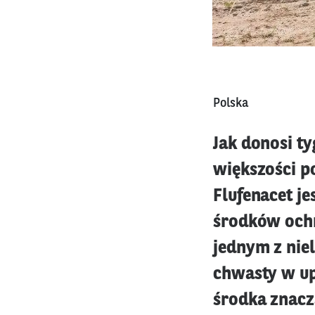
Polska
Jak donosi ty
większości p
Flufenacet j
środków ochr
jednym z nie
chwasty w up
środka znacz