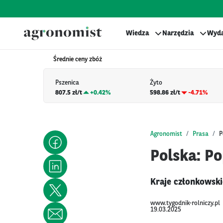
Wiedza
Narzędzia
Wyda
Średnie ceny zbóż
Pszenica
Żyto
807.5 zł/t
+
0.42%
598.86 zł/t
-4.71%
Agronomist
Prasa
P
Polska: Po
Kraje członkowski
www.tygodnik-rolniczy.pl
19.03.2025