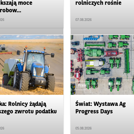
kszają moce
rolniczych rośnie
robow...
026
07.08.2026
Prasa
ka: Rolnicy żądają
Świat: Wystawa Ag
zego zwrotu podatku
Progress Days
026
05.08.2026