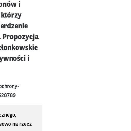
onów i
 którzy
ierdzenie
. Propozycja
członkowskie
Żywności i
-ochrony-
2528789
cznego,
sowo na rzecz