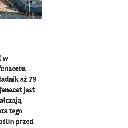
E w
fenacetu.
ładnik aż 79
enacet jest
alczają
ta tego
oślin przed