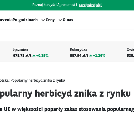
Poznaj korzyści Agronomist i
zarejestruj się!
rzenia
Po godzinach
Ceny
O nas
Jęczmień
Kukurydza
Owi
678.75 zł/t
+
0.39%
887.94 zł/t
+
1.26%
538.
olska: Popularny herbicyd znika z rynku
pularny herbicyd znika z rynku
e UE w większości poparły zakaz stosowania popularneg