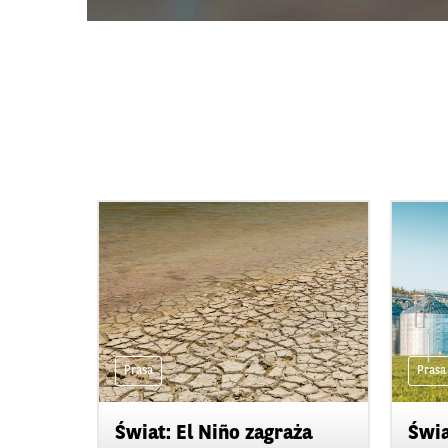
Prasa
Prasa
Świat: El Niño zagraża
Świa