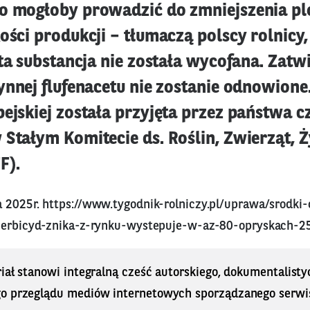
o mogłoby prowadzić do zmniejszenia pl
ości produkcji – tłumaczą polscy rolnicy,
 ta substancja nie została wycofana. Zatw
ynnej flufenacetu nie zostanie odnowione
pejskiej została przyjęta przez państwa 
 Stałym Komitecie ds. Roślin, Zwierząt, 
F).
a 2025r.
https://www.tygodnik-rolniczy.pl/uprawa/srodki
-herbicyd-znika-z-rynku-wystepuje-w-az-80-opryskach-
iał stanowi integralną cześć autorskiego, dokumentalisty
o przeglądu mediów internetowych sporządzanego serwi