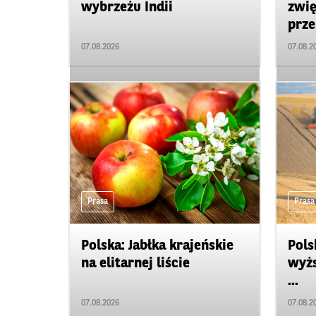
wybrzeżu Indii
zwię
prze
07.08.2026
07.08.2
Prasa
Prasa
Polska: Jabłka krajeńskie
Pols
na elitarnej liście
wyżs
...
07.08.2026
07.08.2