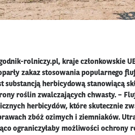
godnik-rolniczy.pl, kraje członkowskie U
oparły zakaz stosowania popularnego flu
est substancją herbicydową stanowiącą sk
ony roślin zwalczających chwasty. – Fluf
licznych herbicydów, które skutecznie zw
rawach zbóż ozimych i ziemniaków. Utra
ąco ograniczyłaby możliwości ochrony r