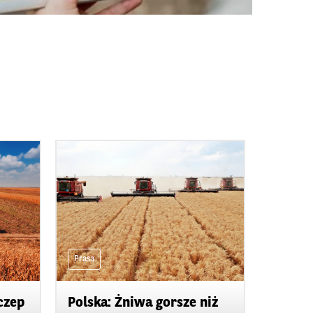
Prasa
czep
Polska: Żniwa gorsze niż