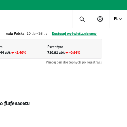
PL
cała Polska
20 lip
-
26 lip
Dostosuj wyświetlanie ceny
es
Pszenżyto
44 zł/t
-2.40%
710.91 zł/t
-0.96%
Więcej cen dostępnych po rejestracji
o flufenacetu