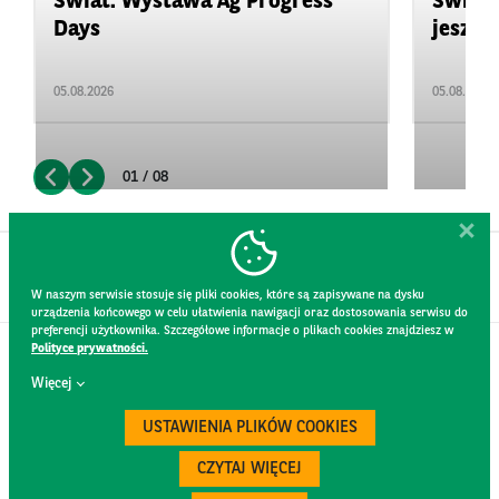
Świat: Wystawa Ag Progress
Świat
Days
jeszcz
05.08.2026
05.08.2026
01 / 08
W naszym serwisie stosuje się pliki cookies, które są zapisywane na dysku
urządzenia końcowego w celu ułatwienia nawigacji oraz dostosowania serwisu do
preferencji użytkownika. Szczegółowe informacje o plikach cookies znajdziesz w
Polityce prywatności.
KONTAKT
Więcej
REGULAMIN STRONY
POLITYKA PRYWATNOŚCI
USTAWIENIA PLIKÓW COOKIES
RODO
BEZPIECZEŃSTWO
CZYTAJ WIĘCEJ