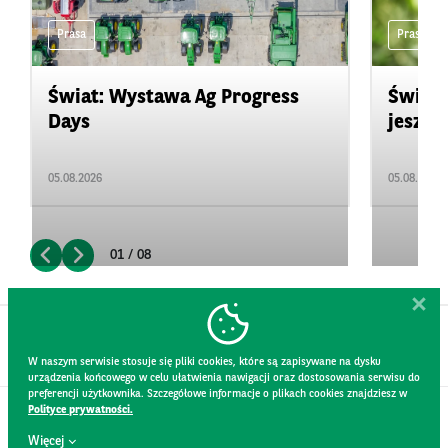
Prasa
Prasa
Świat: Wystawa Ag Progress
Świat
Days
jeszcz
05.08.2026
05.08.2026
01 / 08
W naszym serwisie stosuje się pliki cookies, które są zapisywane na dysku
urządzenia końcowego w celu ułatwienia nawigacji oraz dostosowania serwisu do
preferencji użytkownika. Szczegółowe informacje o plikach cookies znajdziesz w
Polityce prywatności.
KONTAKT
Więcej
REGULAMIN STRONY