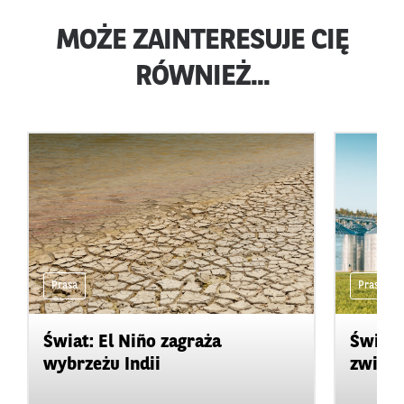
MOŻE ZAINTERESUJE CIĘ
RÓWNIEŻ...
Prasa
Prasa
Świat: El Niño zagraża
Świat:
wybrzeżu Indii
zwięks