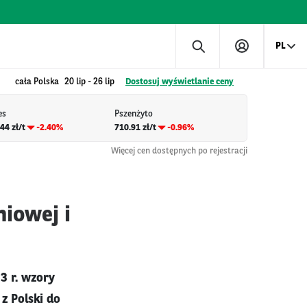
PL
cała Polska
20 lip
-
26 lip
Dostosuj wyświetlanie ceny
es
Pszenżyto
44 zł/t
-2.40%
710.91 zł/t
-0.96%
Więcej cen dostępnych po rejestracji
niowej i
3 r. wzory
z Polski do