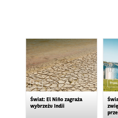
Prasa
Prasa
Świat: El Niño zagraża
Świa
wybrzeżu Indii
zwię
prze