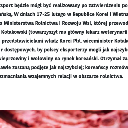
Eksport będzie mógł być realizowany po zatwierdzeniu p
ańską. W dniach 17-25 lutego w Republice Korei i Wiet
go Ministerstwa Rolnictwa i Rozwoju Wsi, której przewod
 Kołakowski (towarzyszył mu główny lekarz weterynarii
przedstawicielami władz Korei Płd. wiceminister Kołak
r dostępowych, by polscy eksporterzy mogli jak najszyb
wieprzowiny i wołowiny na rynek koreański. Otrzymał za
prawie zostaną podjęte jak najszybciej; koreańscy rozmów
zmacniania wzajemnych relacji w obszarze rolnictwa.