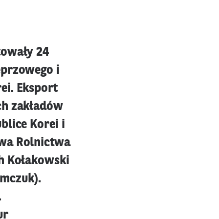
towały 24
eprzowego i
ei. Eksport
ich zakładów
lice Korei i
twa Rolnictwa
ch Kołakowski
emczuk).
.
ur