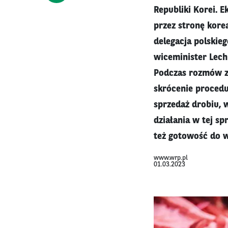
Republiki Korei. 
przez stronę kore
delegacja polskie
wiceminister Lech
Podczas rozmów z 
skrócenie procedu
sprzedaż drobiu, 
działania w tej s
też gotowość do w
www.wrp.pl
01.03.2023