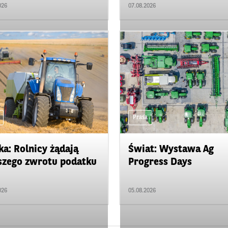
026
07.08.2026
Prasa
ka: Rolnicy żądają
Świat: Wystawa Ag
zego zwrotu podatku
Progress Days
026
05.08.2026