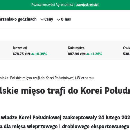
Poznaj korzyści Agronomist i
zarejestruj się!
rzenia
Po godzinach
Ceny
O nas
Jęczmień
Kukurydza
Owi
678.75 zł/t
+
0.39%
887.94 zł/t
+
1.26%
538.
olska: Polskie mięso trafi do Korei Południowej i Wietnamu
lskie mięso trafi do Korei Połud
, władze Korei Południowej zaakceptowały 24 lutego 202
a dla mięsa wieprzowego i drobiowego eksportowanego 