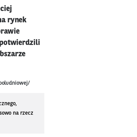
ciej
na rynek
prawie
potwierdzili
obszarze
poludniowej/
cznego,
sowo na rzecz