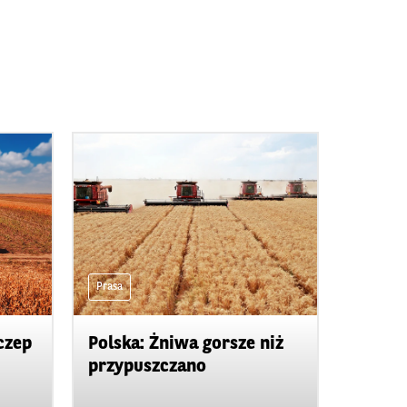
Prasa
czep
Polska: Żniwa gorsze niż
przypuszczano