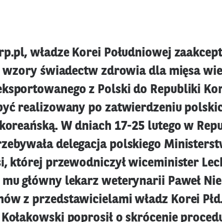
rp.pl, władze Korei Południowej zaakcep
r. wzory świadectw zdrowia dla mięsa wi
ksportowanego z Polski do Republiki Kor
być realizowany po zatwierdzeniu polsk
 koreańską. W dniach 17-25 lutego w Repub
zebywała delegacja polskiego Ministers
i, której przewodniczył wiceminister Le
 mu główny lekarz weterynarii Paweł Ni
ów z przedstawicielami władz Korei Płd
 Kołakowski poprosił o skrócenie proced