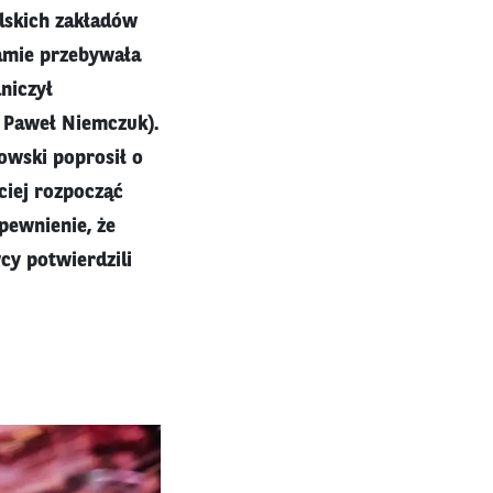
olskich zakładów
namie przebywała
niczył
 Paweł Niemczuk).
owski poprosił o
ciej rozpocząć
pewnienie, że
cy potwierdzili