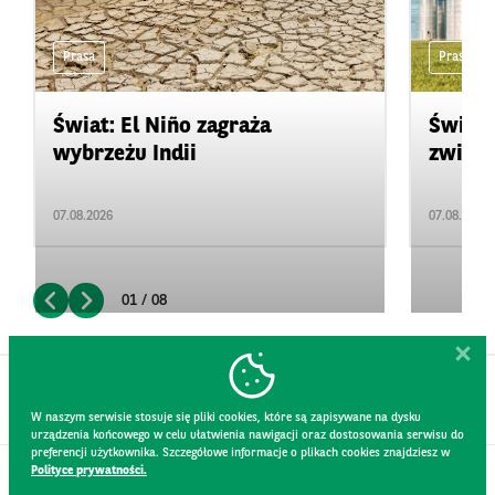
Prasa
Prasa
Świat: El Niño zagraża
Świat:
wybrzeżu Indii
zwięks
07.08.2026
07.08.2026
01 / 08
W naszym serwisie stosuje się pliki cookies, które są zapisywane na dysku
urządzenia końcowego w celu ułatwienia nawigacji oraz dostosowania serwisu do
preferencji użytkownika. Szczegółowe informacje o plikach cookies znajdziesz w
Polityce prywatności.
KONTAKT