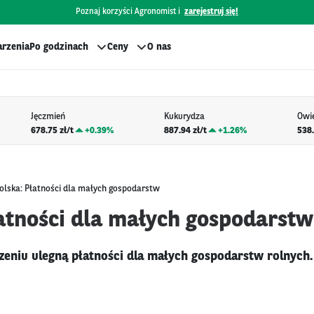
Poznaj korzyści Agronomist i
zarejestruj się!
rzenia
Po godzinach
Ceny
O nas
Jęczmień
Kukurydza
Owi
678.75 zł/t
+
0.39%
887.94 zł/t
+
1.26%
538.
olska: Płatności dla małych gospodarstw
łatności dla małych gospodarstw
zeniu ulegną płatności dla małych gospodarstw rolnych.