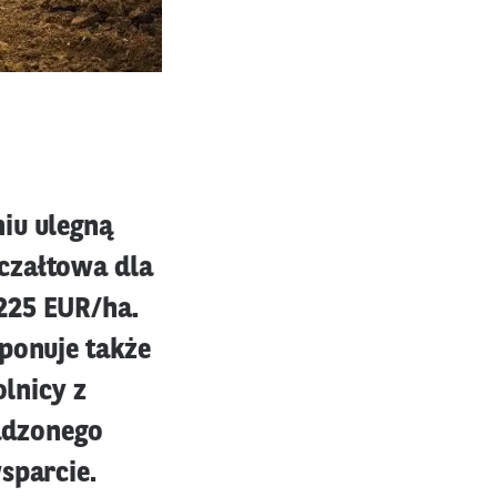
iu ulegną
czałtowa dla
225 EUR/ha.
sponuje także
olnicy z
adzonego
sparcie.