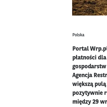
Polska
Portal Wrp.p
płatności dl
gospodarstw 
Agencja Rest
większą pulą 
pozytywnie 
między 29 wrz