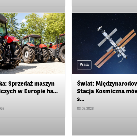
Prasa
ka: Sprzedaż maszyn
Świat: Międzynarodo
iczych w Europie ha...
Stacja Kosmiczna mó
s...
026
03.08.2026