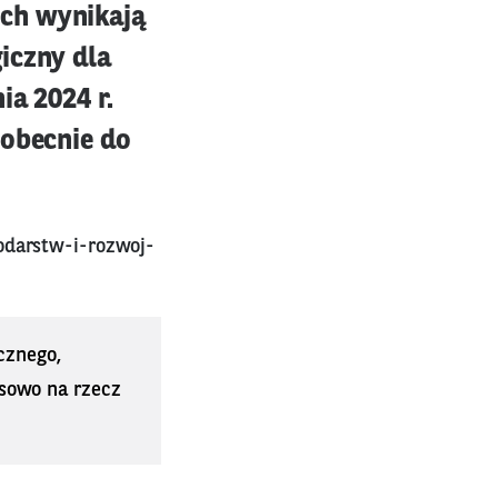
ych wynikają
iczny dla
ia 2024 r.
 obecnie do
odarstw-i-rozwoj-
cznego,
sowo na rzecz