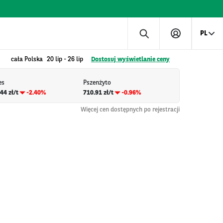
PL
cała Polska
20 lip
-
26 lip
Dostosuj wyświetlanie ceny
es
Pszenżyto
44 zł/t
-2.40%
710.91 zł/t
-0.96%
Więcej cen dostępnych po rejestracji