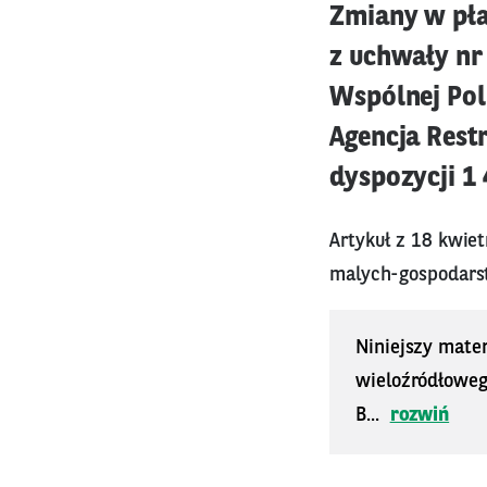
Zmiany w pła
z uchwały nr
Wspólnej Poli
Agencja Rest
dyspozycji 1 
Artykuł z 18 kwie
malych-gospodar
Niniejszy mater
wieloźródłoweg
B...
rozwiń