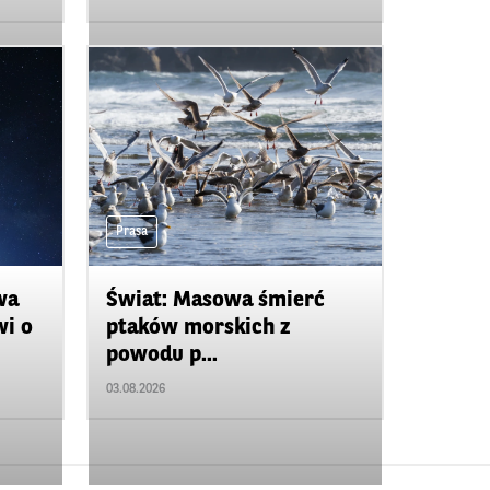
Prasa
wa
Świat: Masowa śmierć
wi o
ptaków morskich z
powodu p...
03.08.2026