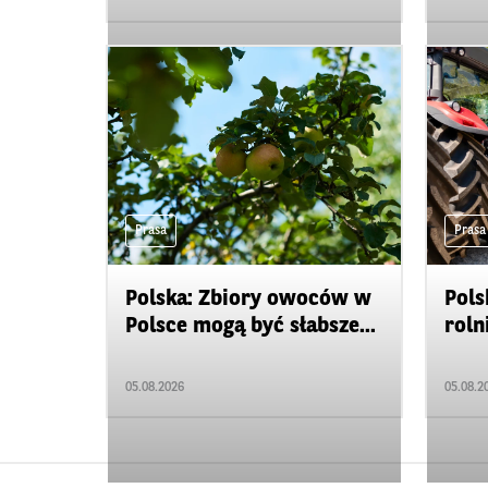
Prasa
Prasa
Polska: Zbiory owoców w
Pols
Polsce mogą być słabsze...
roln
05.08.2026
05.08.2