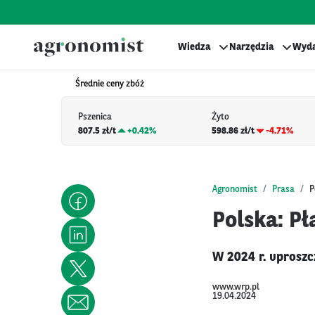
Wiedza
Narzędzia
Wyda
Średnie ceny zbóż
Pszenica
Żyto
807.5 zł/t
+
0.42%
598.86 zł/t
-4.71%
Agronomist
Prasa
P
Polska: P
W 2024 r. uproszc
www.wrp.pl
19.04.2024