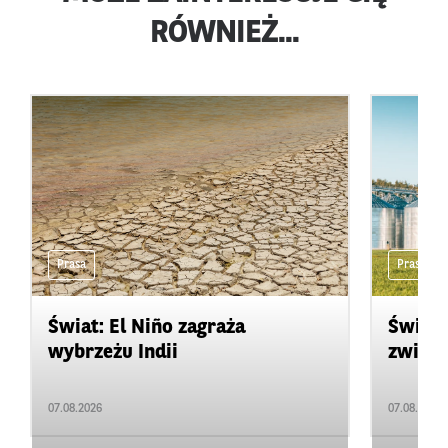
RÓWNIEŻ...
Prasa
Prasa
Świat: El Niño zagraża
Świat:
wybrzeżu Indii
zwięks
07.08.2026
07.08.2026