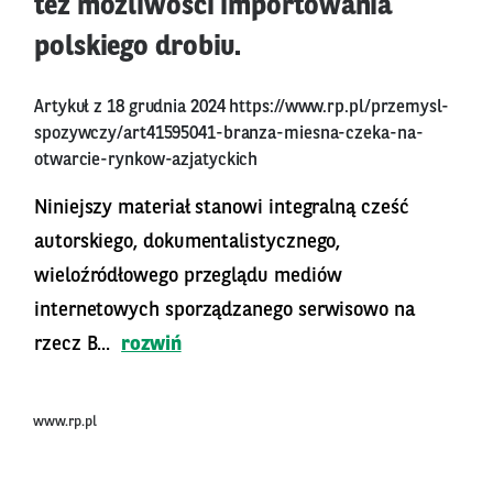
też możliwości importowania
polskiego drobiu.
Artykuł z 18 grudnia 2024
https://www.rp.pl/przemysl-
spozywczy/art41595041-branza-miesna-czeka-na-
otwarcie-rynkow-azjatyckich
Niniejszy materiał stanowi integralną cześć
autorskiego, dokumentalistycznego,
wieloźródłowego przeglądu mediów
internetowych sporządzanego serwisowo na
rzecz B...
rozwiń
www.rp.pl