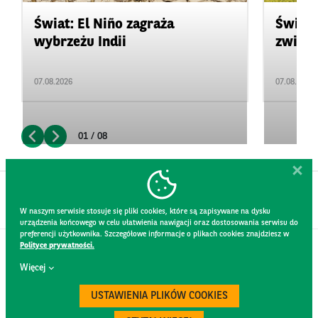
Świat: El Niño zagraża
Świat:
wybrzeżu Indii
zwięks
07.08.2026
07.08.2026
01 / 08
W naszym serwisie stosuje się pliki cookies, które są zapisywane na dysku
urządzenia końcowego w celu ułatwienia nawigacji oraz dostosowania serwisu do
preferencji użytkownika. Szczegółowe informacje o plikach cookies znajdziesz w
Polityce prywatności.
KONTAKT
Więcej
REGULAMIN STRONY
POLITYKA PRYWATNOŚCI
USTAWIENIA PLIKÓW COOKIES
RODO