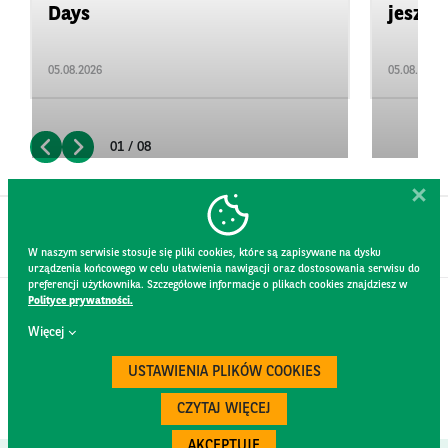
Days
jeszcz
05.08.2026
05.08.2026
01 / 08
W naszym serwisie stosuje się pliki cookies, które są zapisywane na dysku
urządzenia końcowego w celu ułatwienia nawigacji oraz dostosowania serwisu do
preferencji użytkownika. Szczegółowe informacje o plikach cookies znajdziesz w
Polityce prywatności.
KONTAKT
Więcej
REGULAMIN STRONY
POLITYKA PRYWATNOŚCI
USTAWIENIA PLIKÓW COOKIES
RODO
BEZPIECZEŃSTWO
CZYTAJ WIĘCEJ
AKCEPTUJĘ