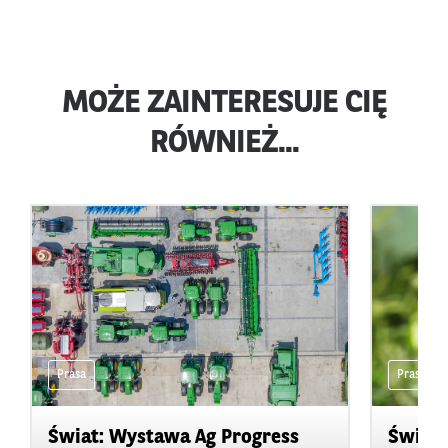
MOŻE ZAINTERESUJE CIĘ
RÓWNIEŻ...
Prasa
Prasa
Świat: Wystawa Ag Progress
Świat