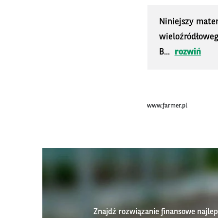
Niniejszy mater
wieloźródłoweg
B...
rozwiń
www.farmer.pl
Znajdź rozwiązanie finansowe najl