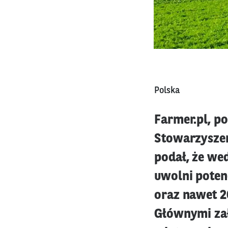
Polska
Farmer.pl, p
Stowarzyszen
podał, że we
uwolni potenc
oraz nawet 26
Głównymi zał