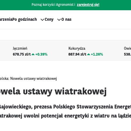
Poznaj korzyści Agronomist i
zarejestruj się!
rzenia
Po godzinach
Ceny
O nas
Jęczmień
Kukurydza
Owi
678.75 zł/t
+
0.39%
887.94 zł/t
+
1.26%
538.
olska: Nowela ustawy wiatrakowej
owela ustawy wiatrakowej
ajowieckiego, prezesa Polskiego Stowarzyszenia Energe
trakowej uwolni potencjał energetyki z wiatru na lądzie