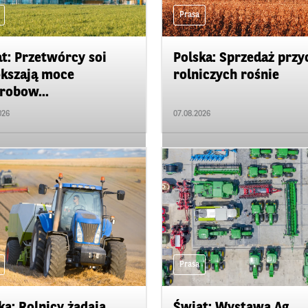
Prasa
t: Przetwórcy soi
Polska: Sprzedaż przy
kszają moce
rolniczych rośnie
robow...
026
07.08.2026
Prasa
ka: Rolnicy żądają
Świat: Wystawa Ag