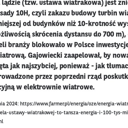
lądzie (tzw. ustawa wiatrakowa) jest zni
asady 10H, czyli zakazu budowy turbin w
niejszej od budynków niż 10-krotność wy
ożliwością skrócenia dystansu do 700 m),
eli branży blokowało w Polsce inwestycj
iatrową. Gajowiecki zaapelował, by now
ęta jak najszybciej, ponieważ - jak tłumac
rowadzone przez poprzedni rząd poskut
cyjną w elektrownie wiatrowe.
nia 2024:
https://www.farmer.pl/energia/oze/energia-wia
ela-ustawy-wiatrakowej-to-tansza-energia-i-100-tys-mi
ml