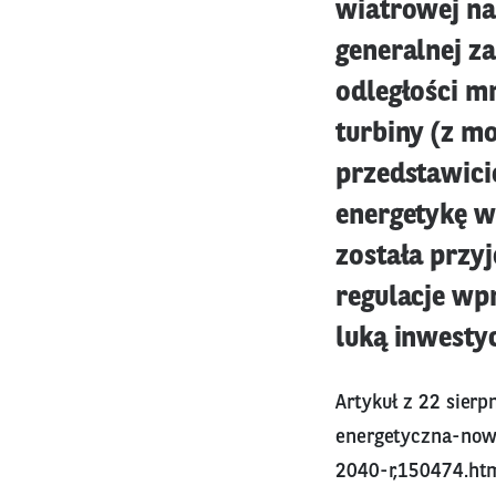
wiatrowej na 
generalnej z
odległości m
turbiny (z m
przedstawici
energetykę w
została przyj
regulacje wp
luką inwesty
Artykuł z 22 sierp
energetyczna-now
2040-r,150474.ht