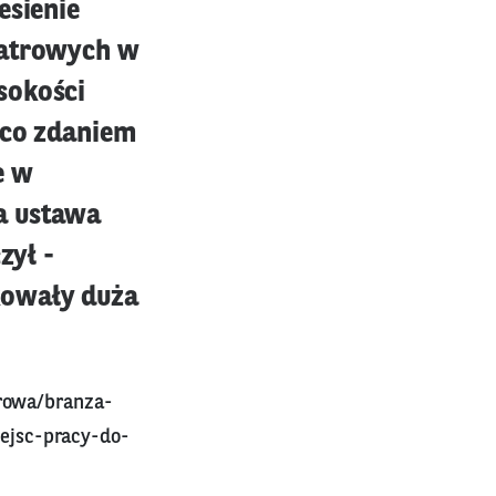
esienie
iatrowych w
sokości
 co zdaniem
e w
a ustawa
zył -
kowały duża
trowa/branza-
ejsc-pracy-do-