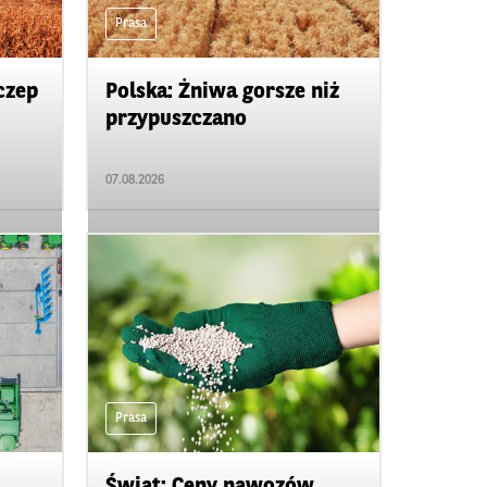
Prasa
czep
Polska: Żniwa gorsze niż
przypuszczano
07.08.2026
Prasa
Świat: Ceny nawozów