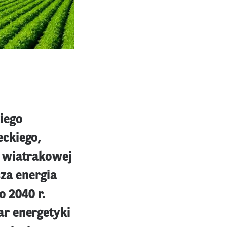
iego
ckiego,
y wiatrakowej
sza energia
o 2040 r.
r energetyki