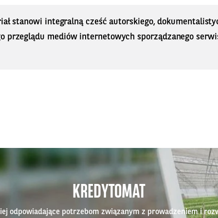
iał stanowi integralną cześć autorskiego, dokumentalisty
o przeglądu mediów internetowych sporządzanego serwi
KREDYTOMAT
epiej odpowiadające potrzebom związanym z prowadzeniem i roz