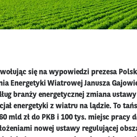
owołując się na wypowiedzi prezesa Polsk
ia Energetyki Wiatrowej Janusza Gajowie
dług branży energetycznej zmiana ustaw
jał energetyki z wiatru na lądzie. To tań
0 mld zł do PKB i 100 tys. miejsc pracy d
ożeniami nowej ustawy regulującej obsza