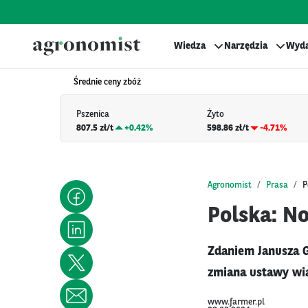
Wiedza
Narzędzia
Wyda
Średnie ceny zbóż
Pszenica
Żyto
807.5 zł/t
+
0.42%
598.86 zł/t
-4.71%
Agronomist
Prasa
P
Polska: N
Zdaniem Janusza G
zmiana ustawy wia
www.farmer.pl