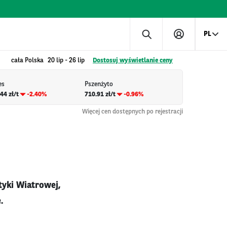
PL
cała Polska
20 lip
-
26 lip
Dostosuj wyświetlanie ceny
es
Pszenżyto
44 zł/t
-2.40%
710.91 zł/t
-0.96%
Więcej cen dostępnych po rejestracji
tyki Wiatrowej,
.