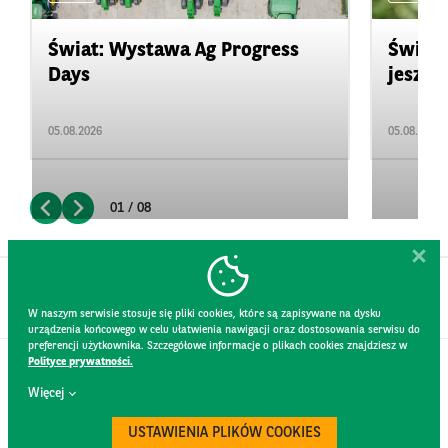
Świat: Wystawa Ag Progress
Świat
Days
jeszcz
05.08.2026
05.08.2026
01 / 08
W naszym serwisie stosuje się pliki cookies, które są zapisywane na dysku
urządzenia końcowego w celu ułatwienia nawigacji oraz dostosowania serwisu do
preferencji użytkownika. Szczegółowe informacje o plikach cookies znajdziesz w
Polityce prywatności.
KONTAKT
Więcej
REGULAMIN STRONY
POLITYKA PRYWATNOŚCI
USTAWIENIA PLIKÓW COOKIES
RODO