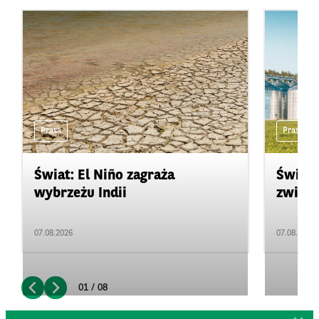
Prasa
Prasa
Świat: El Niño zagraża
Świat:
wybrzeżu Indii
zwięks
07.08.2026
07.08.2026
01 / 08