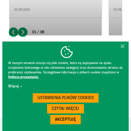
05.08.2026
05.08.2026
01 / 08
W naszym serwisie stosuje się pliki cookies, które są zapisywane na dysku
urządzenia końcowego w celu ułatwienia nawigacji oraz dostosowania serwisu do
preferencji użytkownika. Szczegółowe informacje o plikach cookies znajdziesz w
Polityce prywatności.
KONTAKT
Więcej
REGULAMIN STRONY
POLITYKA PRYWATNOŚCI
USTAWIENIA PLIKÓW COOKIES
RODO
BEZPIECZEŃSTWO
CZYTAJ WIĘCEJ
AKCEPTUJĘ
Created by
300.codes