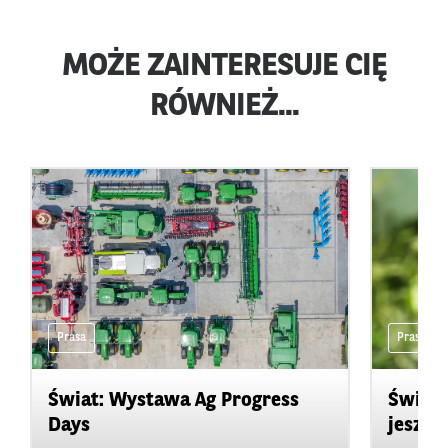
MOŻE ZAINTERESUJE CIĘ
RÓWNIEŻ...
Prasa
Prasa
Świat: Wystawa Ag Progress
Świat
Days
jeszcz