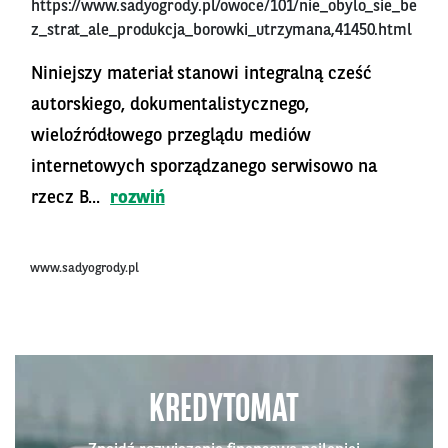
https://www.sadyogrody.pl/owoce/101/nie_obylo_sie_be
z_strat_ale_produkcja_borowki_utrzymana,41450.html
Niniejszy materiał stanowi integralną cześć
autorskiego, dokumentalistycznego,
wieloźródłowego przeglądu mediów
internetowych sporządzanego serwisowo na
rzecz B...
rozwiń
www.sadyogrody.pl
KREDYTOMAT