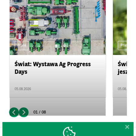
Prasa
Prasa
Świat: Wystawa Ag Progress
Świat
Days
jeszcz
05.08.2026
05.08.2026
01 / 08