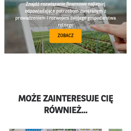
Znajdź rozwiązanie finansowe najlepiej
odpowiadające potrzebom związanym z
prowadzeniem i rozwojem twojego gospodarstwa
rolnego
ZOBACZ
MOŻE ZAINTERESUJE CIĘ
RÓWNIEŻ...