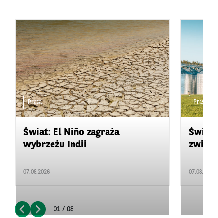
Prasa
Prasa
Świat: El Niño zagraża
Świat:
wybrzeżu Indii
zwięks
07.08.2026
07.08.2026
01 / 08