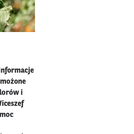
informacje
wzmożone
dorów i
Wiceszef
omoc