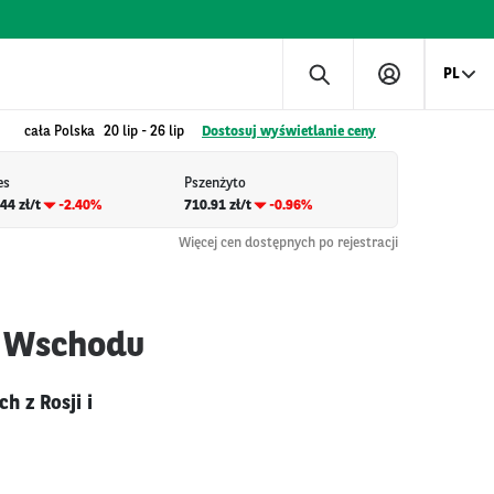
PL
cała Polska
20 lip
-
26 lip
Dostosuj wyświetlanie ceny
es
Pszenżyto
44 zł/t
-2.40%
710.91 zł/t
-0.96%
Więcej cen dostępnych po rejestracji
e Wschodu
h z Rosji i