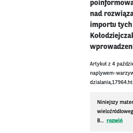
poinformował
nad rozwiąza
importu tych
Kołodziejcza
wprowadzenie
Artykuł z 4 paźdz
naplywem-warzyw-
dzialania,17964.h
Niniejszy mater
wieloźródłoweg
B...
rozwiń