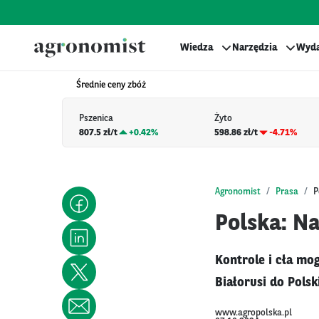
Wiedza
Narzędzia
Wyda
Średnie ceny zbóż
Pszenica
Żyto
807.5 zł/t
+
0.42%
598.86 zł/t
-4.71%
Agronomist
Prasa
P
Polska: N
Kontrole i cła mo
Białorusi do Polski
www.agropolska.pl