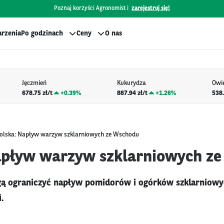
Poznaj korzyści Agronomist i
zarejestruj się!
rzenia
Po godzinach
Ceny
O nas
Jęczmień
Kukurydza
Owi
678.75 zł/t
+
0.39%
887.94 zł/t
+
1.26%
538.
olska: Napływ warzyw szklarniowych ze Wschodu
apływ warzyw szklarniowych z
gą ograniczyć napływ pomidorów i ogórków szklarniowyc
.