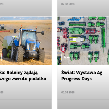
026
07.08.2026
Prasa
ka: Rolnicy żądają
Świat: Wystawa Ag
zego zwrotu podatku
Progress Days
026
05.08.2026