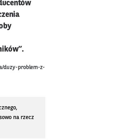
oducentów
czenia
soby
ników”.
ka/duzy-problem-z-
cznego,
sowo na rzecz