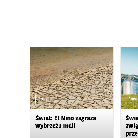
Prasa
Prasa
Świat: El Niño zagraża
Świa
wybrzeżu Indii
zwię
prze