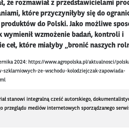
, że rozmawiał z przedstawicielami pr
niami, które przyczyniłyby się do ograni
 produktów do Polski. Jako możliwe spo
k wymienił wzmożenie badań, kontroli i
 ceł, które miałyby „bronić naszych rol
iernika 2024:
https://www.agropolska.pl/aktualnosci/pols
szklarniowych-ze-wschodu-kolodziejczak-zapowiada-
tml
iał stanowi integralną cześć autorskiego, dokumentalisty
o przeglądu mediów internetowych sporządzanego serwi