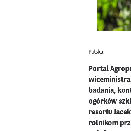
Polska
Portal Agrop
wiceministra
badania, kon
ogórków szkla
resortu Jace
rolnikom prz