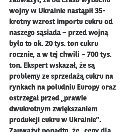
zauważył, że od czasu wybuchu
wojny w Ukrainie nastąpił 35-
krotny wzrost importu cukru od
naszego sąsiada – przed wojną
było to ok. 20 tys. ton cukru
rocznie, a w tej chwili – 700 tys.
ton. Ekspert wskazał, że są
problemy ze sprzedażą cukru na
rynkach na południu Europy oraz
ostrzegał przed „prawie
dwukrotnym zwiększaniem
produkcji cukru w Ukrainie”.
Zauważył ponadto, że „ceny dla