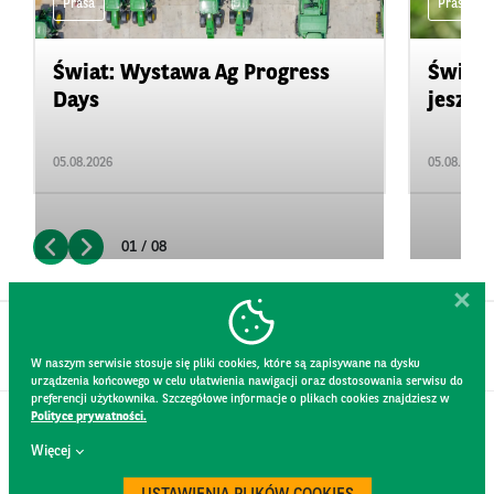
Prasa
Prasa
Świat: Wystawa Ag Progress
Świat
Days
jeszcz
05.08.2026
05.08.2026
01 / 08
W naszym serwisie stosuje się pliki cookies, które są zapisywane na dysku
urządzenia końcowego w celu ułatwienia nawigacji oraz dostosowania serwisu do
preferencji użytkownika. Szczegółowe informacje o plikach cookies znajdziesz w
Polityce prywatności.
KONTAKT
Więcej
REGULAMIN STRONY
POLITYKA PRYWATNOŚCI