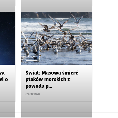
Prasa
wa
Świat: Masowa śmierć
wi o
ptaków morskich z
powodu p...
03.08.2026