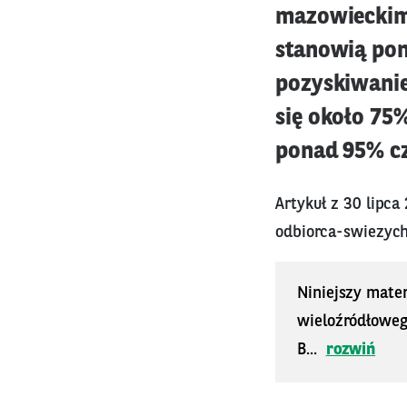
mazowieckim,
stanowią pon
pozyskiwani
się około 75
ponad 95% cz
Artykuł z 30 lipca
odbiorca-swiezyc
Niniejszy mater
wieloźródłoweg
B...
rozwiń