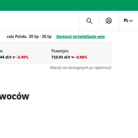
PL
cała Polska
20 lip
-
26 lip
Dostosuj wyświetlanie ceny
es
Pszenżyto
44 zł/t
-2.40%
710.91 zł/t
-0.96%
Więcej cen dostępnych po rejestracji
 owoców