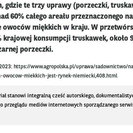
 gdzie te trzy uprawy (porzeczki, truska
ad 60% całego areału przeznaczonego na
e owoców miękkich w kraju. W przetwór
% krajowej konsumpcji truskawek, około 
arnej porzeczki.
 2023:
https://www.agropolska.pl/uprawa/sadownictwo/n
h-owocow-miekkich-jest-rynek-niemiecki,408.html
iał stanowi integralną cześć autorskiego, dokumentalisty
o przeglądu mediów internetowych sporządzanego serwi