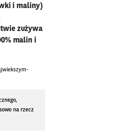
wki i maliny)
stwie zużywa
90% malin i
ajwiekszym-
cznego,
sowo na rzecz