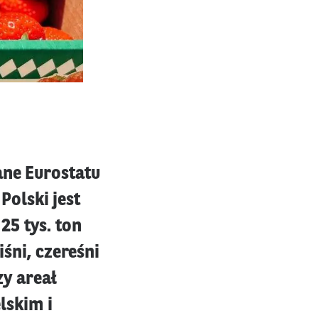
ane Eurostatu
olski jest
25 tys. ton
iśni, czereśni
zy areał
lskim i