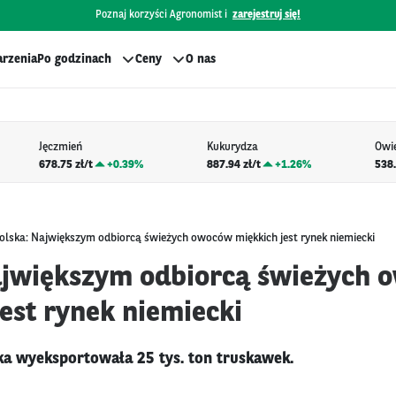
Poznaj korzyści Agronomist i
zarejestruj się!
rzenia
Po godzinach
Ceny
O nas
Jęczmień
Kukurydza
Owi
678.75 zł/t
+
0.39%
887.94 zł/t
+
1.26%
538.
olska: Największym odbiorcą świeżych owoców miękkich jest rynek niemiecki
ajwiększym odbiorcą świeżych
est rynek niemiecki
a wyeksportowała 25 tys. ton truskawek.