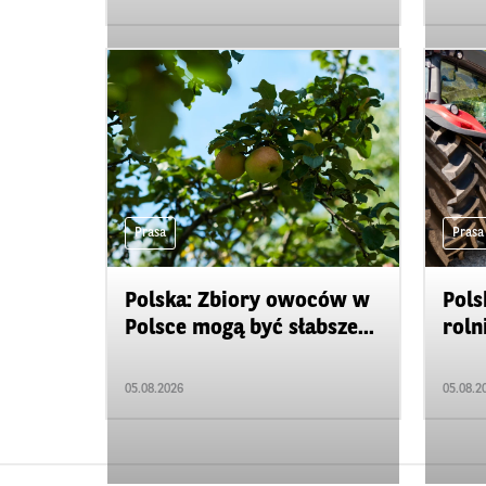
Prasa
Prasa
Polska: Zbiory owoców w
Pols
Polsce mogą być słabsze...
roln
05.08.2026
05.08.2