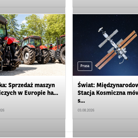
Prasa
ka: Sprzedaż maszyn
Świat: Międzynarodo
iczych w Europie ha...
Stacja Kosmiczna mó
s...
026
03.08.2026