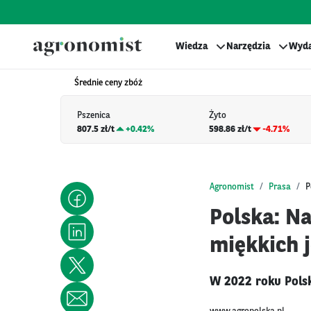
Wiedza
Narzędzia
Wyda
Średnie ceny zbóż
Pszenica
Żyto
807.5 zł/t
+
0.42%
598.86 zł/t
-4.71%
Agronomist
Prasa
P
Polska: N
miękkich j
W 2022 roku Polsk