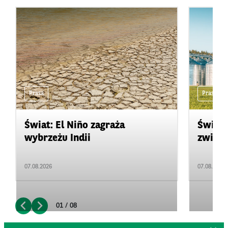
Prasa
Prasa
Świat: El Niño zagraża
Świat:
wybrzeżu Indii
zwięks
07.08.2026
07.08.2026
01 / 08