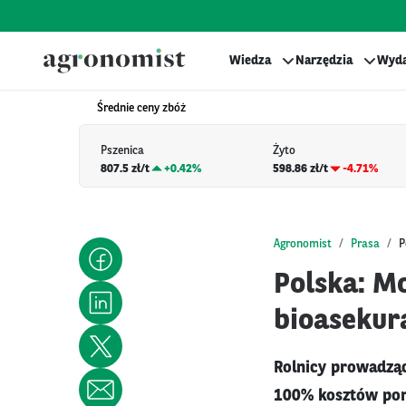
Wiedza
Narzędzia
Wyda
Średnie ceny zbóż
Pszenica
Żyto
807.5 zł/t
+
0.42%
598.86 zł/t
-4.71%
Agronomist
Prasa
P
Polska: M
bioasekur
Rolnicy prowadząc
100% kosztów pon