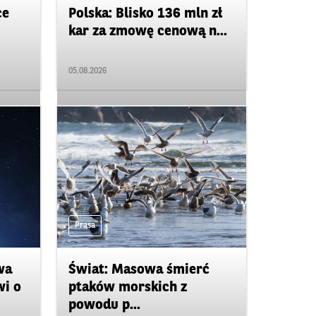
ce
Polska: Blisko 136 mln zł
kar za zmowę cenową n...
05.08.2026
Prasa
wa
Świat: Masowa śmierć
wi o
ptaków morskich z
powodu p...