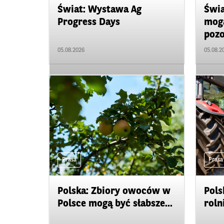
Świat: Wystawa Ag
Świa
Progress Days
mogą
pozo
05.08.2026
05.08.2
Prasa
Prasa
Polska: Zbiory owoców w
Pols
Polsce mogą być słabsze...
roln