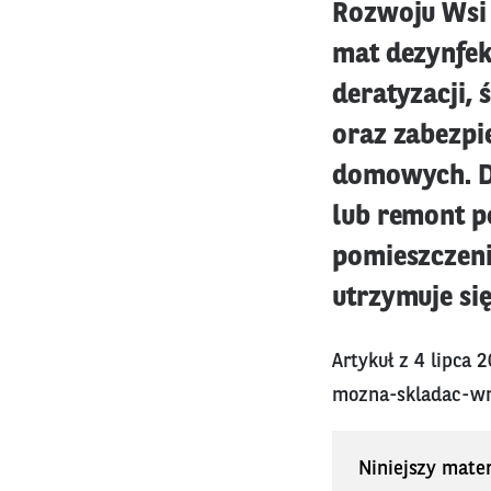
Rozwoju Wsi 
mat dezynfekc
deratyzacji,
oraz zabezpi
domowych. D
lub remont p
pomieszczeni
utrzymuje się
Artykuł z 4 lipca 
mozna-skladac-wn
Niniejszy mater