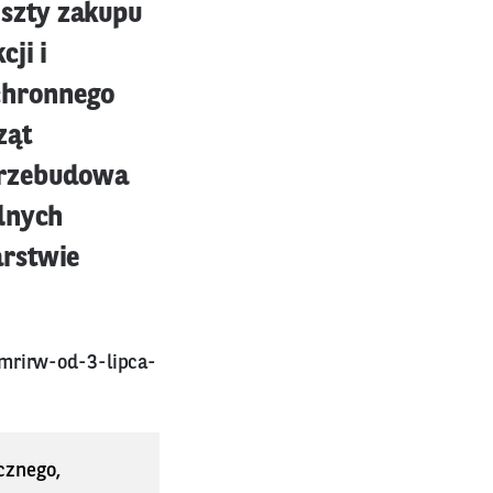
szty zakupu
ji i
ochronnego
ząt
przebudowa
elnych
arstwie
mrirw-od-3-lipca-
cznego,