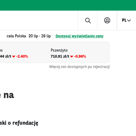
PL
cała Polska
20 lip
-
26 lip
Dostosuj wyświetlanie ceny
es
Pszenżyto
44 zł/t
-2.40%
710.91 zł/t
-0.96%
Więcej cen dostępnych po rejestracji
e na
ki o refundację