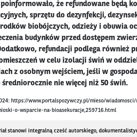
poinformowało, że refundowane będą ko
yjnych, sprzętu do dezynfekcji, dezynsekc
 środków biobójczych, odzieży i obuwia 
eczenia budynków przed dostępem zwier
odatkowo, refundacji podlega również 
omieszczeń w celu izolacji świń w oddzi
ach z osobnym wejściem, jeśli w gospod
 średniorocznie nie więcej niż 50 świń.
2024:
https://www.portalspozywczy.pl/mieso/wiadomosci/
ioski-o-wsparcie-na-bioasekuracje,259716.html
iał stanowi integralną cześć autorskiego, dokumentalisty