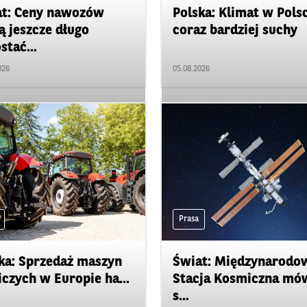
t: Ceny nawozów
Polska: Klimat w Pols
 jeszcze długo
coraz bardziej suchy
stać...
026
05.08.2026
Prasa
ka: Sprzedaż maszyn
Świat: Międzynarodo
iczych w Europie ha...
Stacja Kosmiczna mó
s...