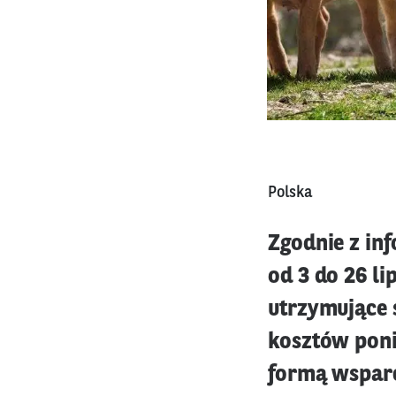
Polska
Zgodnie z in
od 3 do 26 l
utrzymujące 
kosztów poni
formą wsparc