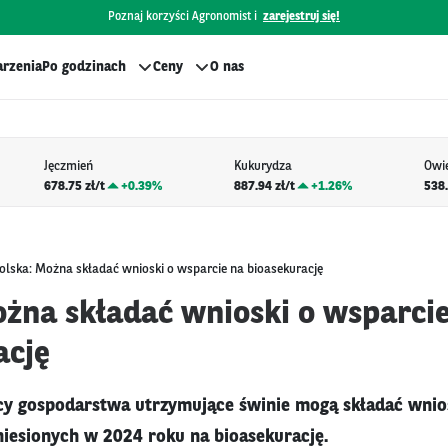
Poznaj korzyści Agronomist i
zarejestruj się!
rzenia
Po godzinach
Ceny
O nas
Jęczmień
Kukurydza
Owi
678.75 zł/t
+
0.39%
887.94 zł/t
+
1.26%
538.
olska: Można składać wnioski o wsparcie na bioasekurację
ożna składać wnioski o wsparci
ację
y gospodarstwa utrzymujące świnie mogą składać wnios
iesionych w 2024 roku na bioasekurację.