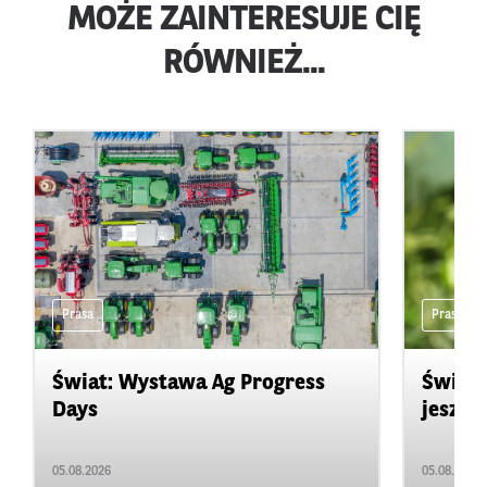
MOŻE ZAINTERESUJE CIĘ
RÓWNIEŻ...
Prasa
Prasa
Świat: Wystawa Ag Progress
Świat
Days
jeszcz
05.08.2026
05.08.2026