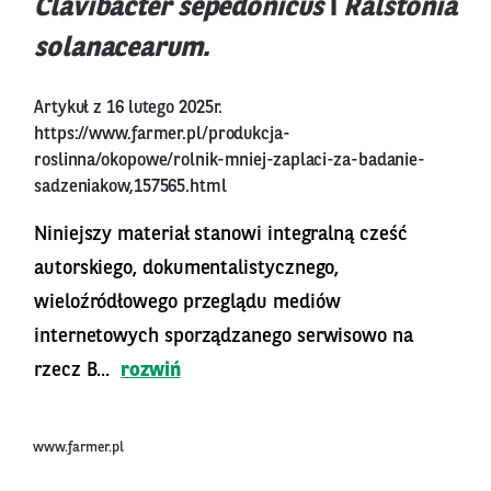
Clavibacter sepedonicus
i
Ralstonia
solanacearum.
Artykuł z 16 lutego 2025r.
https://www.farmer.pl/produkcja-
roslinna/okopowe/rolnik-mniej-zaplaci-za-badanie-
sadzeniakow,157565.html
Niniejszy materiał stanowi integralną cześć
autorskiego, dokumentalistycznego,
wieloźródłowego przeglądu mediów
internetowych sporządzanego serwisowo na
rzecz B...
rozwiń
www.farmer.pl