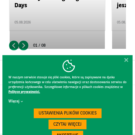
Days
jeszcz
05.08.2026
05.08.2026
01 / 08
W naszym serwisie stosuje się pliki cookies, które są zapisywane na dysku
urządzenia końcowego w celu ułatwienia nawigacji oraz dostosowania serwisu do
preferencji użytkownika. Szczegółowe informacje o plikach cookies znajdziesz w
Polityce prywatności.
KONTAKT
Więcej
REGULAMIN STRONY
POLITYKA PRYWATNOŚCI
USTAWIENIA PLIKÓW COOKIES
RODO
BEZPIECZEŃSTWO
CZYTAJ WIĘCEJ