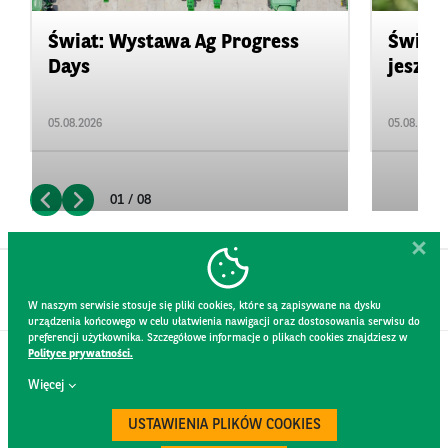
Świat: Wystawa Ag Progress
Świat
Days
jeszcz
05.08.2026
05.08.2026
01 / 08
W naszym serwisie stosuje się pliki cookies, które są zapisywane na dysku
urządzenia końcowego w celu ułatwienia nawigacji oraz dostosowania serwisu do
preferencji użytkownika. Szczegółowe informacje o plikach cookies znajdziesz w
Polityce prywatności.
KONTAKT
Więcej
REGULAMIN STRONY
POLITYKA PRYWATNOŚCI
USTAWIENIA PLIKÓW COOKIES
RODO