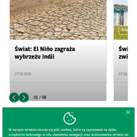
Prasa
Prasa
Świat: El Niño zagraża
Świat:
wybrzeżu Indii
zwięks
07.08.2026
07.08.2026
01 / 08
W naszym serwisie stosuje się pliki cookies, które są zapisywane na dysku
urządzenia końcowego w celu ułatwienia nawigacji oraz dostosowania serwisu do