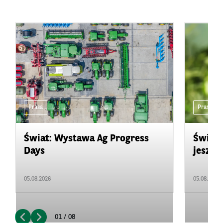
Prasa
Prasa
Świat: Wystawa Ag Progress
Świat
Days
jeszcz
05.08.2026
05.08.2026
01 / 08