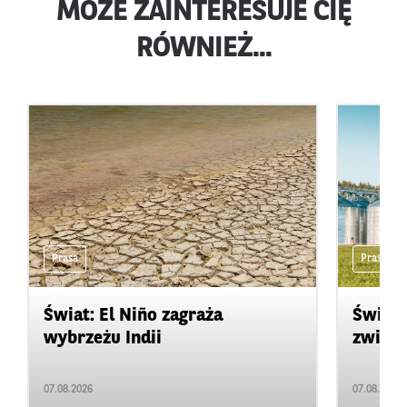
MOŻE ZAINTERESUJE CIĘ
RÓWNIEŻ...
Prasa
Prasa
Świat: El Niño zagraża
Świat:
wybrzeżu Indii
zwięks
07.08.2026
07.08.2026