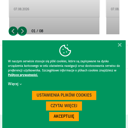
07.08.2026
07.08.2026
01 / 08
W naszym serwisie stosuje się pliki cookies, które są zapisywane na dysku
urządzenia końcowego w celu ułatwienia nawigacji oraz dostosowania serwisu do
preferencji użytkownika. Szczegółowe informacje o plikach cookies znajdziesz w
Polityce prywatności.
KONTAKT
Więcej
REGULAMIN STRONY
POLITYKA PRYWATNOŚCI
USTAWIENIA PLIKÓW COOKIES
RODO
BEZPIECZEŃSTWO
CZYTAJ WIĘCEJ
AKCEPTUJĘ
Created by
300.codes