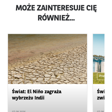
MOŻE ZAINTERESUJE CIĘ
RÓWNIEŻ...
Prasa
Prasa
Świat: El Niño zagraża
Świat:
wybrzeżu Indii
zwięks