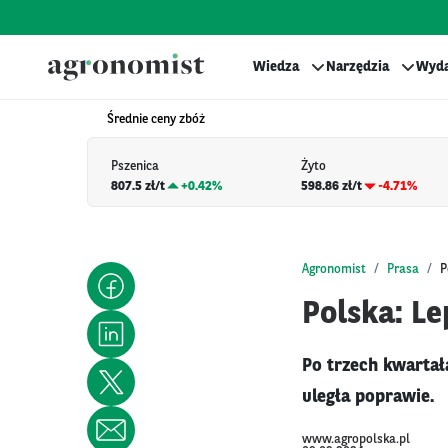
Wiedza
Narzędzia
Wyda
Średnie ceny zbóż
Pszenica
Żyto
807.5 zł/t
+
0.42%
598.86 zł/t
-4.71%
Agronomist
Prasa
P
Polska: L
Po trzech kwartał
uległa poprawie.
www.agropolska.pl