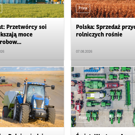
Prasa
t: Przetwórcy soi
Polska: Sprzedaż przy
kszają moce
rolniczych rośnie
robow...
026
07.08.2026
Prasa