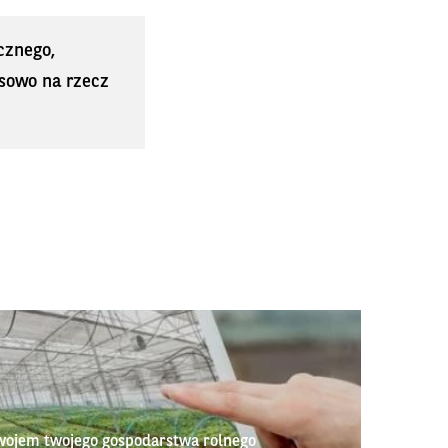
cznego,
sowo na rzecz
wojem twojego gospodarstwa rolnego