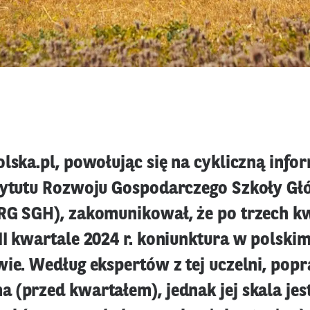
lska.pl, powołując się na cykliczną info
tytutu Rozwoju Gospodarczego Szkoły Gł
RG SGH), zakomunikował, że po trzech k
I kwartale 2024 r. koniunktura w polskim
wie. Według ekspertów z tej uczelni, pop
 (przed kwartałem), jednak jej skala jes