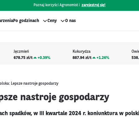
Poznaj korzyści Agronomist i
zarejestruj się!
rzenia
Po godzinach
Ceny
O nas
Jęczmień
Kukurydza
Owi
678.75 zł/t
+
0.39%
887.94 zł/t
+
1.26%
538.
olska: Lepsze nastroje gospodarzy
epsze nastroje gospodarzy
ach spadków, w III kwartale 2024 r. koniunktura w polsk