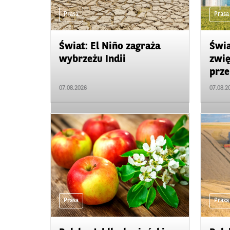
Prasa
Prasa
Świat: El Niño zagraża
Świa
wybrzeżu Indii
zwię
prze
07.08.2026
07.08.2
Prasa
Prasa