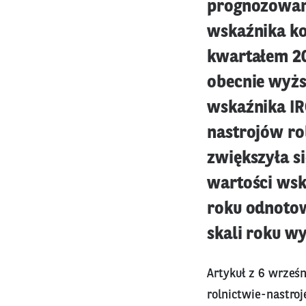
prognozowane
wskaźnika ko
kwartałem 202
obecnie wyżs
wskaźnika IR
nastrojów ro
zwiększyła si
wartości wsk
roku odnotow
skali roku wy
Artykuł z 6 wrześ
rolnictwie-nastro