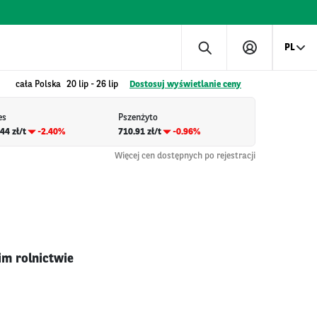
PL
cała Polska
20 lip
-
26 lip
Dostosuj wyświetlanie ceny
es
Pszenżyto
44 zł/t
-2.40%
710.91 zł/t
-0.96%
Więcej cen dostępnych po rejestracji
im rolnictwie