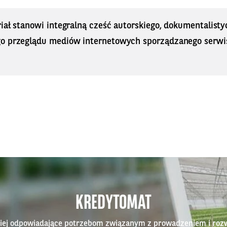
iał stanowi integralną cześć autorskiego, dokumentalisty
o przeglądu mediów internetowych sporządzanego serwi
KREDYTOMAT
epiej odpowiadające potrzebom związanym z prowadzeniem i roz