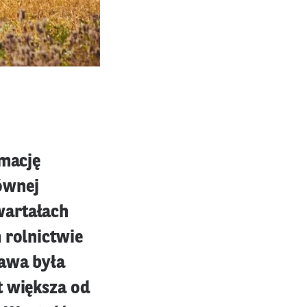
rmację
ównej
wartałach
 rolnictwie
rawa była
t większa od