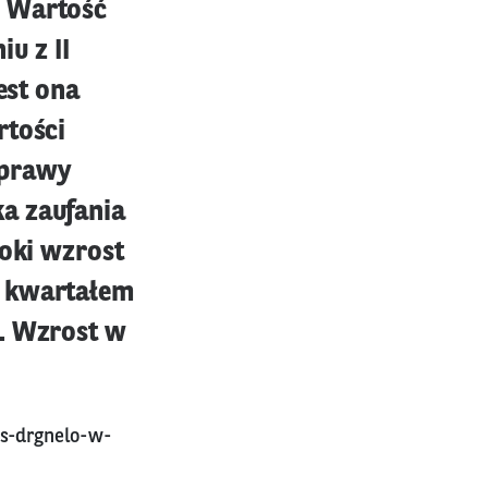
. Wartość
u z II
est ona
rtości
oprawy
a zaufania
soki wzrost
m kwartałem
e. Wzrost w
os-drgnelo-w-