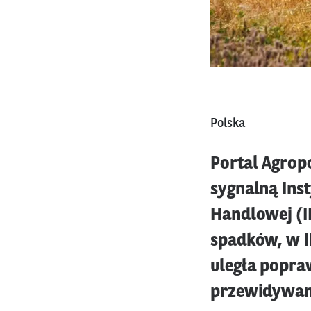
Polska
Portal Agropo
sygnalną Ins
Handlowej (I
spadków, w II
uległa popra
przewidywana