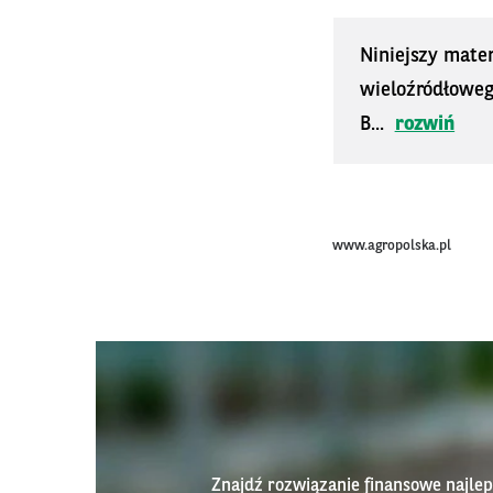
Niniejszy mater
wieloźródłoweg
B...
rozwiń
www.agropolska.pl
Znajdź rozwiązanie finansowe najl