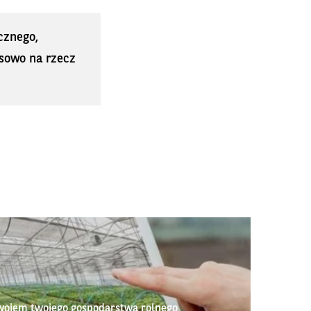
cznego,
sowo na rzecz
wojem twojego gospodarstwa rolnego