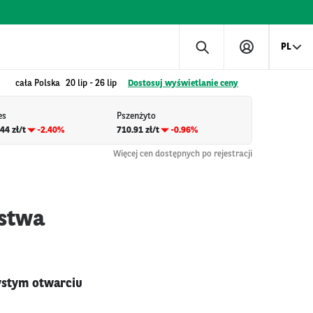
PL
cała Polska
20 lip
-
26 lip
Dostosuj wyświetlanie ceny
es
Pszenżyto
44 zł/t
-2.40%
710.91 zł/t
-0.96%
Więcej cen dostępnych po rejestracji
ństwa
zystym otwarciu