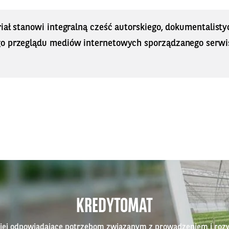
iał stanowi integralną cześć autorskiego, dokumentalisty
o przeglądu mediów internetowych sporządzanego serwi
KREDYTOMAT
epiej odpowiadające potrzebom związanym z prowadzeniem i roz