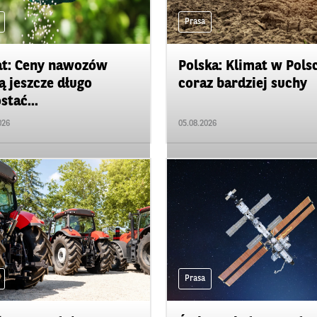
Prasa
t: Ceny nawozów
Polska: Klimat w Pols
 jeszcze długo
coraz bardziej suchy
stać...
026
05.08.2026
Prasa