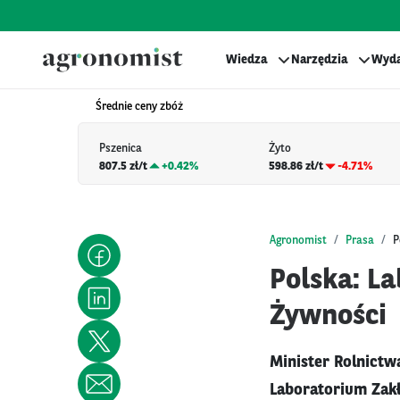
Wiedza
Narzędzia
Wyda
Średnie ceny zbóż
Pszenica
Żyto
807.5 zł/t
+
0.42%
598.86 zł/t
-4.71%
Agronomist
Prasa
P
Polska: L
Żywności
Minister Rolnictw
Laboratorium Zak