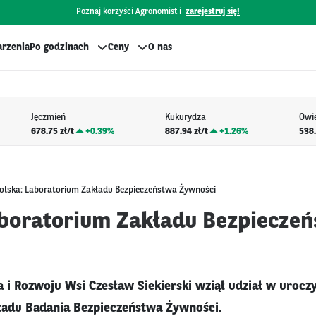
Poznaj korzyści Agronomist i
zarejestruj się!
rzenia
Po godzinach
Ceny
O nas
Jęczmień
Kukurydza
Owi
678.75 zł/t
+
0.39%
887.94 zł/t
+
1.26%
538.
olska: Laboratorium Zakładu Bezpieczeństwa Żywności
aboratorium Zakładu Bezpiecze
a i Rozwoju Wsi Czesław Siekierski wziął udział w uroc
ładu Badania Bezpieczeństwa Żywności.