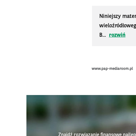
Niniejszy mater
wieloźródłoweg
B...
rozwiń
www.pap-mediaroom.pl
Znajdź rozwiązanie finansowe najl