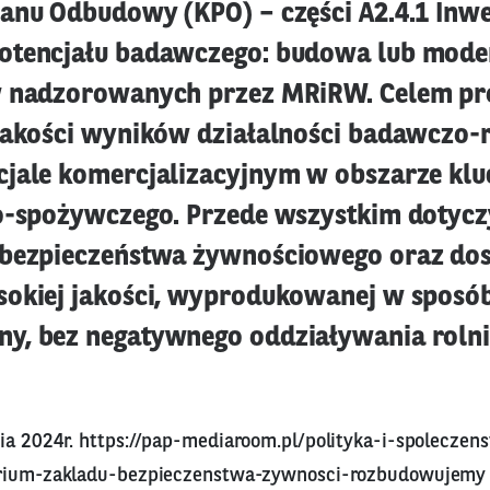
anu Odbudowy (KPO) – części A2.4.1 Inwe
otencjału badawczego: budowa lub mode
 nadzorowanych przez MRiRW. Celem pro
jakości wyników działalności badawczo-
jale komercjalizacyjnym w obszarze kl
o-spożywczego. Przede wszystkim dotycz
bezpieczeństwa żywnościowego oraz dos
okiej jakości, wyprodukowanej w sposó
y, bez negatywnego oddziaływania roln
ia 2024r.
https://pap-mediaroom.pl/polityka-i-spoleczen
orium-zakladu-bezpieczenstwa-zywnosci-rozbudowujemy