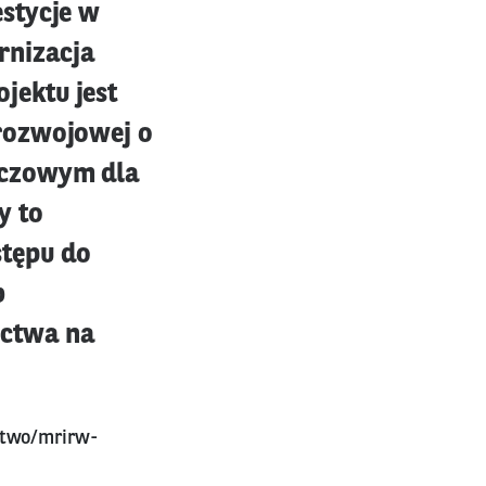
stycje w
rnizacja
jektu jest
rozwojowej o
uczowym dla
y to
tępu do
b
ictwa na
stwo/mrirw-