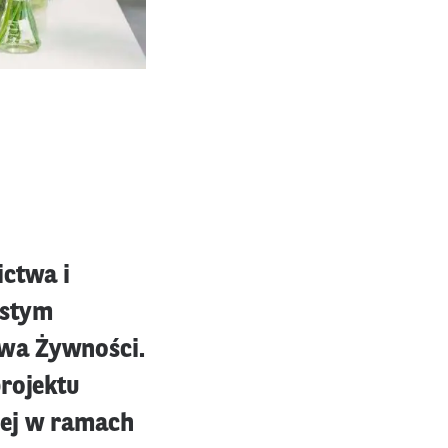
ictwa i
ystym
twa Żywności.
projektu
łej w ramach