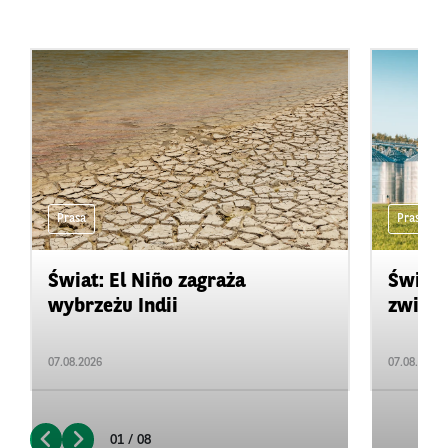
Prasa
Prasa
Świat: El Niño zagraża
Świat:
wybrzeżu Indii
zwięks
07.08.2026
07.08.2026
01 / 08