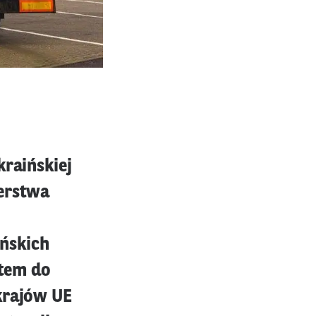
kraińskiej
erstwa
ńskich
tem do
krajów UE