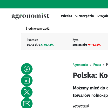
Wiedza
Narzędzia
Wyda
Średnie ceny zbóż
Pszenica
Żyto
807.5 zł/t
+
0.42%
598.86 zł/t
-4.71%
Agronomist
Prasa
P
Polska: K
Możemy mieć do cz
towarów rolno-spo
www.wrp.pl