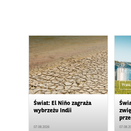
Prasa
Prasa
Świat: El Niño zagraża
Świa
wybrzeżu Indii
zwię
prze
07.08.2026
07.08.2