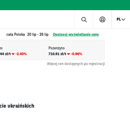
PL
cała Polska
20 lip
-
26 lip
Dostosuj wyświetlanie ceny
es
Pszenżyto
44 zł/t
-2.40%
710.91 zł/t
-0.96%
Więcej cen dostępnych po rejestracji
ie ukraińskich