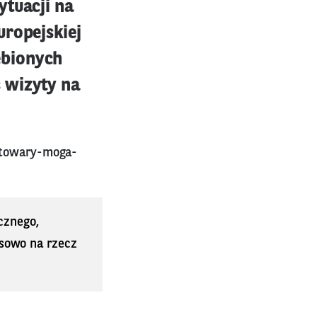
ytuacji na
uropejskiej
ębionych
 wizyty na
e-towary-moga-
cznego,
sowo na rzecz