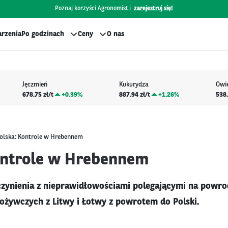
Poznaj korzyści Agronomist i
zarejestruj się!
rzenia
Po godzinach
Ceny
O nas
Jęczmień
Kukurydza
Owi
678.75 zł/t
+
0.39%
887.94 zł/t
+
1.26%
538.
olska: Kontrole w Hrebennem
ontrole w Hrebennem
ynienia z nieprawidłowościami polegającymi na powroc
żywczych z Litwy i Łotwy z powrotem do Polski.