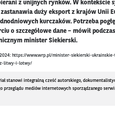
ierani z unijnych rynków. W kontekście s
 zastanawia duży eksport z krajów Unii E
ednodniowych kurczaków. Potrzeba pogł
rciu o szczegółowe dane – mówił podczas
nicznym minister Siekierski.
 2024:
https://www.wrp.pl/minister-siekierski-ukrainski
z-litwy-i-lotwy/
iał stanowi integralną cześć autorskiego, dokumentalisty
o przeglądu mediów internetowych sporządzanego serwi