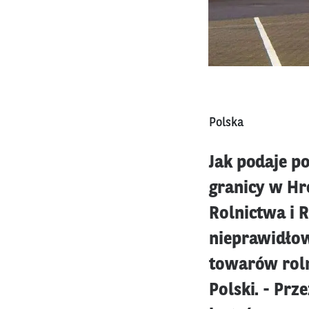
Polska
Jak podaje po
granicy w Hr
Rolnictwa i 
nieprawidłow
towarów roln
Polski. - Pr