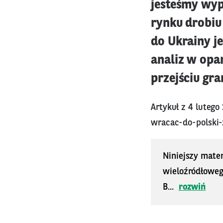
jesteśmy wyp
rynku drobiu
do Ukrainy j
analiz w opa
przejściu gra
Artykuł z 4 lutego
wracac-do-polski-
Niniejszy mater
wieloźródłoweg
B...
rozwiń