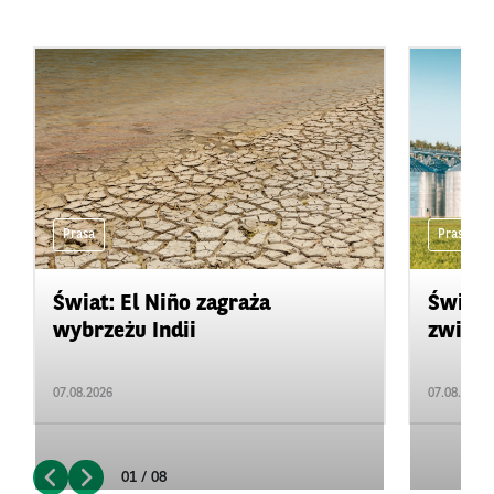
Prasa
Prasa
Świat: El Niño zagraża
Świat:
wybrzeżu Indii
zwięks
07.08.2026
07.08.2026
01 / 08