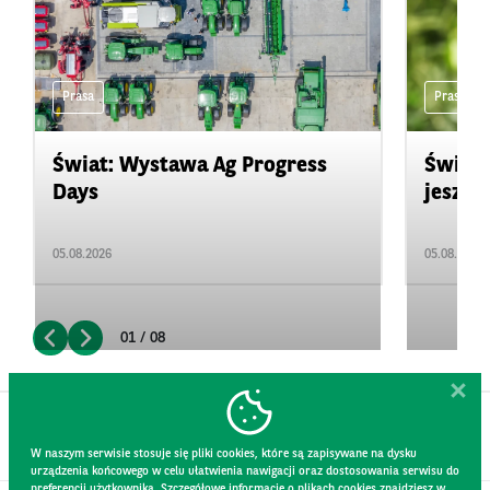
Prasa
Prasa
Świat: Wystawa Ag Progress
Świat
Days
jeszcz
05.08.2026
05.08.2026
01 / 08
W naszym serwisie stosuje się pliki cookies, które są zapisywane na dysku
urządzenia końcowego w celu ułatwienia nawigacji oraz dostosowania serwisu do
preferencji użytkownika. Szczegółowe informacje o plikach cookies znajdziesz w